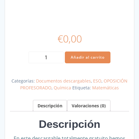
€
0,00
Formulario
Añadir al carrito
de
Química
y
Categorías:
Documentos descargables
,
ESO
,
OPOSICIÓN
Física
PROFESORADO
,
Química
Etiqueta:
Matemáticas
ESO
cantidad
Descripción
Valoraciones (0)
Descripción
En este descargable totalmente gratuito hemos