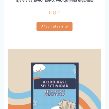
Ejercicios EVAU, EbAU, PAU Química orgánica
€
0,00
Añadir al carrito