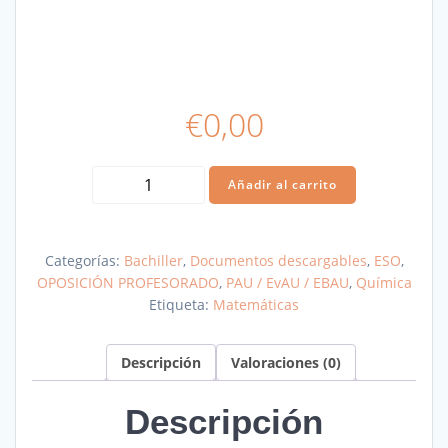
€
0,00
Ejercicios
Añadir al carrito
EVAU,
EbAU,
PAU
Categorías:
Bachiller
,
Documentos descargables
,
ESO
,
cinética
OPOSICIÓN PROFESORADO
,
PAU / EvAU / EBAU
,
Química
cantidad
Etiqueta:
Matemáticas
Descripción
Valoraciones (0)
Descripción