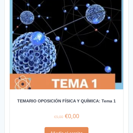
TEMARIO OPOSICIÓN FÍSICA Y QUÍMICA: Tema 1
El
El
€
0,00
€
5,00
precio
precio
original
actual
Añadir al carrito