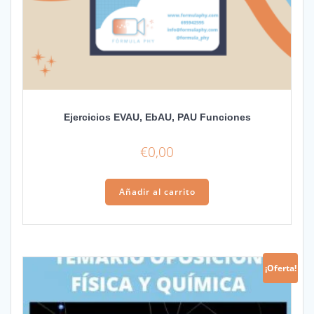
Ejercicios EVAU, EbAU, PAU Funciones
€
0,00
Añadir al carrito
¡Oferta!