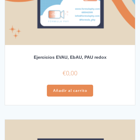
Ejercicios EVAU, EbAU, PAU redox
€
0,00
Añadir al carrito