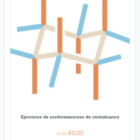
Ejercicios de conformaciones de cicloalcanos
El
El
€
0,00
€
2,00