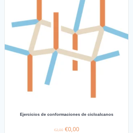
Ejercicios de conformaciones de cicloalcanos
El
El
€
0,00
€
2,00