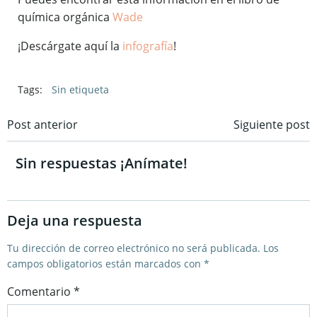
química orgánica
Wade
¡Descárgate aquí la
infografía
!
Tags:
Sin etiqueta
Navegación
Post anterior
Navegación
Siguiente post
por
por
Sin respuestas ¡Anímate!
las
las
Deja una respuesta
entradas
entradas
Tu dirección de correo electrónico no será publicada.
Los
campos obligatorios están marcados con
*
Comentario
*