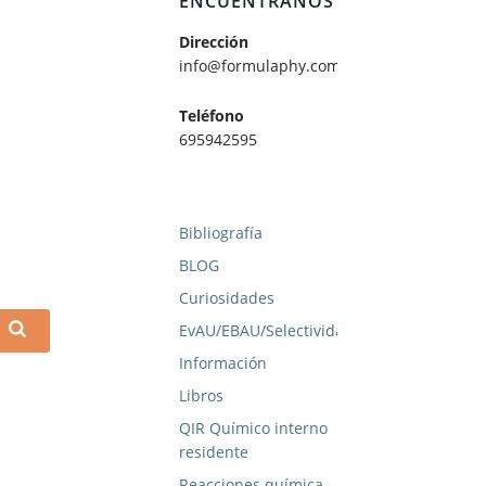
ENCUÉNTRANOS
Dirección
info@formulaphy.com
Teléfono
695942595
Bibliografía
BLOG
Curiosidades
EvAU/EBAU/Selectividad
Información
Libros
QIR Químico interno
residente
Reacciones química