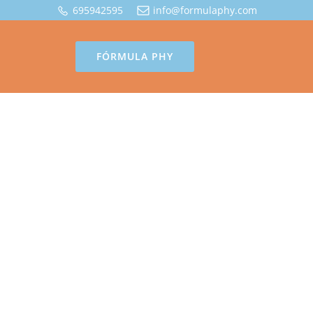
695942595
info@formulaphy.com
FÓRMULA PHY